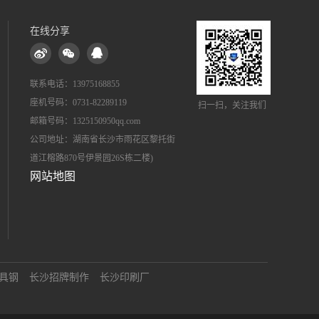
在线分享
联系电话：13975168855
座机号码：0731-82289119
扫一扫，关注我们
邮箱号码：1325150950qq.com
公司地址：湖南省长沙市雨花区黎托街
道江榕路870号伊景园26S栋二楼)
网站地图
具钢
长沙招牌制作
长沙印刷厂