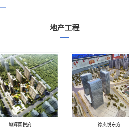
地产工程
旭辉国悦府
德奥悦东方