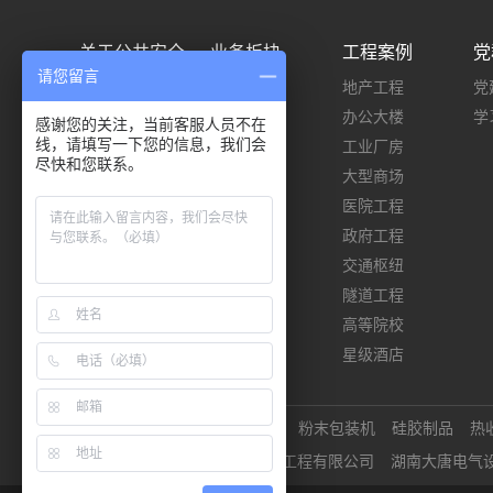
关于公共安全
业务板块
工程案例
党
请您留言
公司简介
施工类
地产工程
党
企业荣誉
设计类
办公大楼
学
感谢您的关注，当前客服人员不在
线，请填写一下您的信息，我们会
企业文化
工业厂房
尽快和您联系。
团队建设
大型商场
医院工程
政府工程
交通枢纽
隧道工程
高等院校
星级酒店
友情链接
北京消防检测
粉末包装机
硅胶制品
热
湖南公共安全工程有限公司
湖南大唐电气