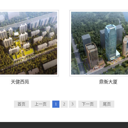
天健西苑
鼎衡大厦
首页
上一页
1
2
3
下一页
尾页