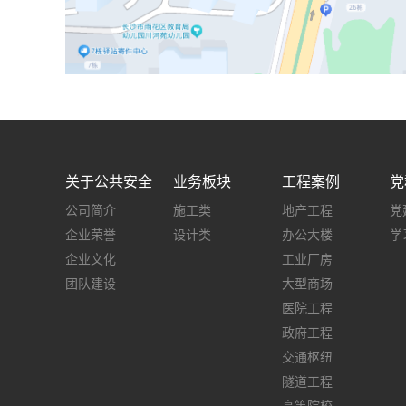
关于公共安全
业务板块
工程案例
党
公司简介
施工类
地产工程
党
企业荣誉
设计类
办公大楼
学
企业文化
工业厂房
团队建设
大型商场
医院工程
政府工程
交通枢纽
隧道工程