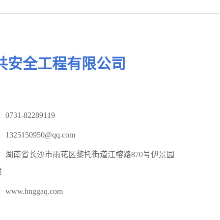
共安全工程有限公司
：
0731-82289119
：
1325150950@qq.com
：
湖南省长沙市雨花区黎托街道江榕路870号伊景园
楼
：
www.hnggaq.com