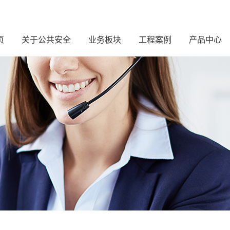
页
关于公共安全
业务板块
工程案例
产品中心