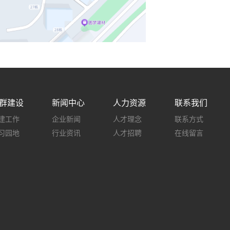
群建设
新闻中心
人力资源
联系我们
建工作
企业新闻
人才理念
联系方式
习园地
行业资讯
人才招聘
在线留言