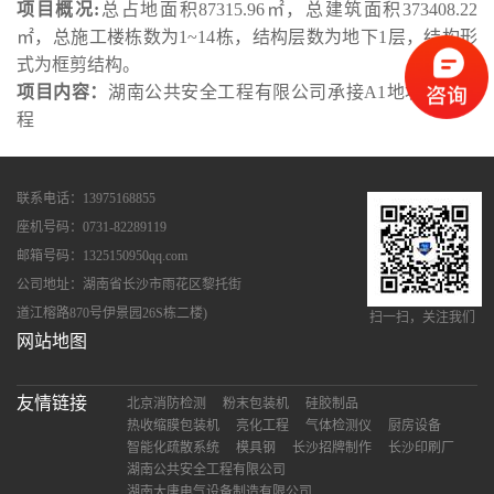
项目概况:
总占地面积87315.96㎡，总建筑面积373408.22
㎡，
总施工楼栋数为1~14栋，结构层数为地下1层，结构形
式为框剪结构。
项目内容：
湖南公共安全工程有限公司承接
A1地块消防工
程
联系电话：13975168855
座机号码：0731-82289119
邮箱号码：1325150950qq.com
公司地址：湖南省长沙市雨花区黎托街
道江榕路870号伊景园26S栋二楼)
扫一扫，关注我们
网站地图
友情链接
北京消防检测
粉末包装机
硅胶制品
热收缩膜包装机
亮化工程
气体检测仪
厨房设备
智能化疏散系统
模具钢
长沙招牌制作
长沙印刷厂
湖南公共安全工程有限公司
湖南大唐电气设备制造有限公司