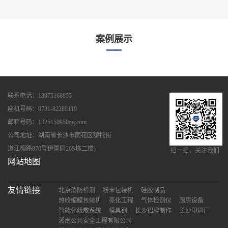
案例展示
联系电话：13975168855
座机号码：0731-82289119
邮箱号码：1325150950qq.com
公司地址：湖南省长沙市雨花区黎托街
道江榕路870号伊景园26S栋二楼)
扫一扫，关注我们
网站地图
友情链接
北京消防检测
粉末包装机
硅胶制品
热收缩膜包装机
亮化工程
气体检测仪
厨房设备
智能化疏散系统
模具钢
长沙招牌制作
长沙印刷厂
湖南公共安全工程有限公司