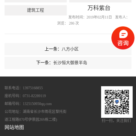
万科紫台
建筑工程
发布时间：2019年02月11日
发布人：
浏览：
286
次
上一条：
八方小区
上一条：
常德恒大华府
下一条：
长沙恒大御景半岛
上一条：
万科金域滨江
下一条：
长沙荣盛花语馨苑
联系电话：13975168855
座机号码：0731-82289119
邮箱号码：1325150950qq.com
公司地址：湖南省长沙市雨花区黎托街
道江榕路870号伊景园26S栋二楼)
扫一扫，关注我们
网站地图