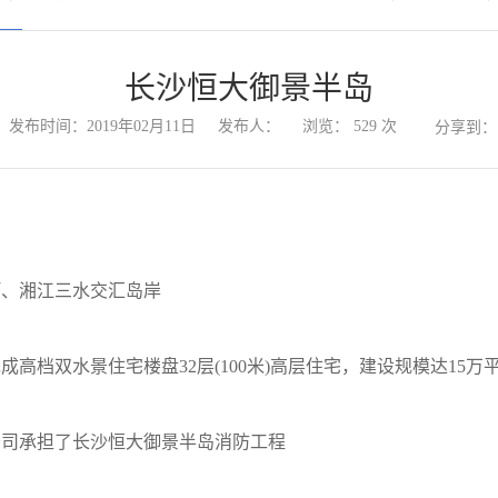
长沙恒大御景半岛
发布时间：2019年02月11日
发布人：
浏览：
529
次
分享到
、湘江三水交汇岛岸
双水景住宅楼盘32层(100米)高层住宅，建设规模达15万平方
司承担了长沙恒大御景半岛消防工程