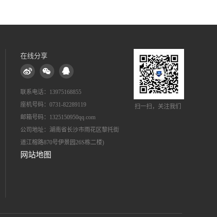
在线分享
联系电话：13975168855
座机号码：0731-82289119
扫一扫，关注我们
邮箱号码：1325150950qq.com
公司地址：湖南省长沙市雨花区黎托街
道江榕路870号伊景园26S栋二楼)
网站地图